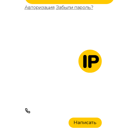
Авторизация
Забыли пароль?
Россия, Санкт-Петербург,
Чкаловский проспект, 15Л
(вход со стороны Ораниенбаумской
улицы д.27)
8 (800) 444-38-43
Заказать звонок
sales@mas-terra.ru
Написать
© Mas-terra 2022 - 2026. Все права
защищены